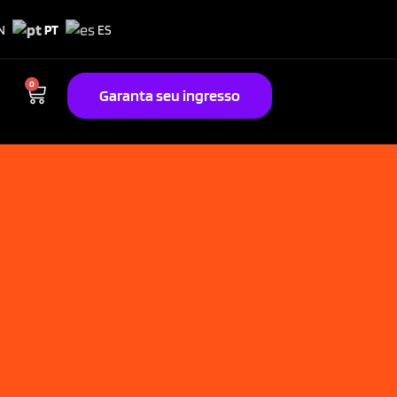
N
PT
ES
0
Garanta seu ingresso